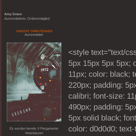
Amy Grace
Aurorenleiterin, Ordensmitglied
VINCENT CHRISTENSEN
Aurorenleiter
<style text="text/c
5px 15px 5px 5px; ov
11px; color: black; t
220px; padding: 5px
calibri; font-size: 11
490px; padding: 5p
5px solid black; fo
color: d0d0d0; text-
4
Es wurden bereits
Pergamente
hinterlassen