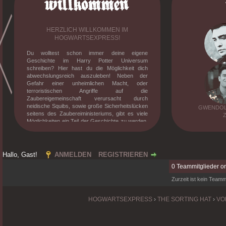
HERZLICH WILLKOMMEN IM
HOGWARTSEXPRESS!
Du wolltest schon immer deine eigene
Geschichte im Harry Potter Universum
schreiben? Hier hast du die Möglichkeit dich
abwechslungsreich auszuleben! Neben der
Gefahr einer unheimlichen Macht, oder
terroristischen Angriffe auf die
Zaubereigemeinschaft verursacht durch
neidische Squibs, sowie große Sicherheitslücken
GWENDOLY
seitens des Zaubereiministeriums, gibt es viele
Möglichkeiten ein Teil der Geschichte zu werden.
Knüpfe Freundschaften, besuche den Unterricht
mit verrückten Professoren, erlebe deine eigene
Dramen und stelle dich der verrückt gewordenen
magischen Gesellschaft. Willst du mehr
Hallo, Gast!
ANMELDEN
REGISTRIEREN
erfahren? Dann melde dich an und tauche in die
0 Teammitglieder on
mittlerweile zehnjährige Geschichte des
Hogwarts-Expresses ein!
Zurzeit ist kein Teammi
HOGWARTSEXPRESS
›
THE SORTING HAT
›
VO