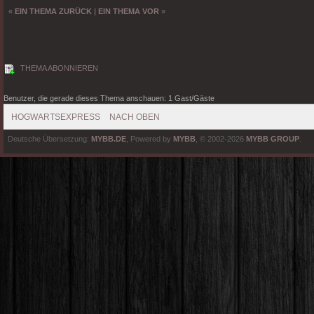
«
EIN THEMA ZURÜCK
|
EIN THEMA VOR
»
THEMA ABONNIEREN
Benutzer, die gerade dieses Thema anschauen: 1 Gast/Gäste
HOGWARTSEXPRESS
NACH OBEN
Deutsche Übersetzung:
MYBB.DE
, Powered by
MYBB
, © 2002-2026
MYBB GROUP
.