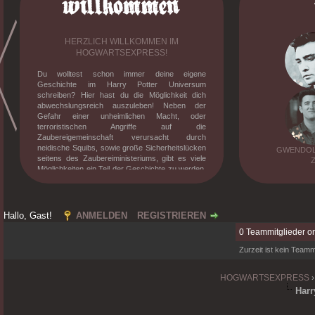
HERZLICH WILLKOMMEN IM
HOGWARTSEXPRESS!
Du wolltest schon immer deine eigene
Geschichte im Harry Potter Universum
schreiben? Hier hast du die Möglichkeit dich
abwechslungsreich auszuleben! Neben der
Gefahr einer unheimlichen Macht, oder
terroristischen Angriffe auf die
Zaubereigemeinschaft verursacht durch
neidische Squibs, sowie große Sicherheitslücken
GWENDOLY
seitens des Zaubereiministeriums, gibt es viele
Möglichkeiten ein Teil der Geschichte zu werden.
Knüpfe Freundschaften, besuche den Unterricht
mit verrückten Professoren, erlebe deine eigene
Dramen und stelle dich der verrückt gewordenen
magischen Gesellschaft. Willst du mehr
Hallo, Gast!
ANMELDEN
REGISTRIEREN
erfahren? Dann melde dich an und tauche in die
0 Teammitglieder on
mittlerweile zehnjährige Geschichte des
Hogwarts-Expresses ein!
Zurzeit ist kein Teammi
HOGWARTSEXPRESS
Harr