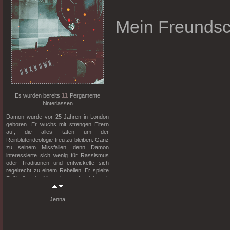
Mein Freundsc
11
Es wurden bereits
Pergamente
hinterlassen
Damon wurde vor 25 Jahren in London
geboren. Er wuchs mit strengen Eltern
auf, die alles taten um der
Reinblüterideologie treu zu bleiben. Ganz
zu seinem Missfallen, denn Damon
interessierte sich wenig für Rassismus
oder Traditionen und entwickelte sich
regelrecht zu einem Rebellen. Er spielte
Fußball mit Muggeln, traf sich mit
"Schlammblüter" und stemmte sich in der
Schulzeit gegen Sam Milow und Paul.
Jenna
Während der Schulzeit in Slytherin
verarbeitete er Herzschmerz und seine
Probleme in seinen Songtexten und
Gedichten... und gründete nach einem