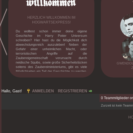
HERZLICH WILLKOMMEN IM
HOGWARTSEXPRESS!
Du wolltest schon immer deine eigene
Geschichte im Harry Potter Universum
schreiben? Hier hast du die Möglichkeit dich
abwechslungsreich auszuleben! Neben der
Gefahr einer unheimlichen Macht, oder
terroristischen Angriffe auf die
Zaubereigemeinschaft verursacht durch
neidische Squibs, sowie große Sicherheitslücken
GWENDOLY
seitens des Zaubereiministeriums, gibt es viele
Möglichkeiten ein Teil der Geschichte zu werden.
Knüpfe Freundschaften, besuche den Unterricht
mit verrückten Professoren, erlebe deine eigene
Dramen und stelle dich der verrückt gewordenen
magischen Gesellschaft. Willst du mehr
Hallo, Gast!
ANMELDEN
REGISTRIEREN
erfahren? Dann melde dich an und tauche in die
0 Teammitglieder on
mittlerweile zehnjährige Geschichte des
Hogwarts-Expresses ein!
Zurzeit ist kein Teammi
H