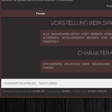
Benutzer, die gerade dieses Forum ansehen: 1 Gast/Gäste
Fore
Forum
VORSTELLUNG BEIM SP
ALLE NEUANGEMELDETEN USER WERDEN GEBET
SCHREIBEN. SCHÜLER/INNEN WERDEN VOM 
EINGETEILT.
CHARAKTER
STECKBRIEFE, RELATIONS ODER TAGEBÜCHER
FINDEN.
HOGWARTSEXPRESS
NACH OBEN
Deutsche Übersetzung:
MYBB.DE
, Powered by
MYBB
, © 2002-2026
MYBB GROUP
.