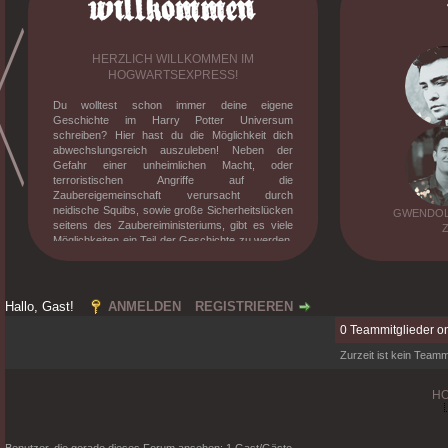
HERZLICH WILLKOMMEN IM
HOGWARTSEXPRESS!
Du wolltest schon immer deine eigene
Geschichte im Harry Potter Universum
schreiben? Hier hast du die Möglichkeit dich
abwechslungsreich auszuleben! Neben der
Gefahr einer unheimlichen Macht, oder
terroristischen Angriffe auf die
Zaubereigemeinschaft verursacht durch
neidische Squibs, sowie große Sicherheitslücken
GWENDOLY
seitens des Zaubereiministeriums, gibt es viele
Möglichkeiten ein Teil der Geschichte zu werden.
Knüpfe Freundschaften, besuche den Unterricht
mit verrückten Professoren, erlebe deine eigene
Dramen und stelle dich der verrückt gewordenen
magischen Gesellschaft. Willst du mehr
Hallo, Gast!
ANMELDEN
REGISTRIEREN
erfahren? Dann melde dich an und tauche in die
0 Teammitglieder on
mittlerweile zehnjährige Geschichte des
Hogwarts-Expresses ein!
Zurzeit ist kein Teammi
H