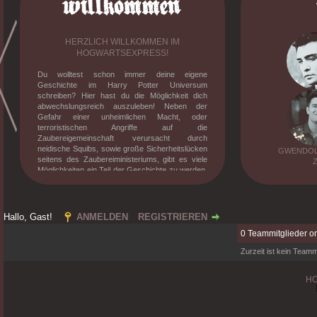
HERZLICH WILLKOMMEN IM
HOGWARTSEXPRESS!
Du wolltest schon immer deine eigene
Geschichte im Harry Potter Universum
schreiben? Hier hast du die Möglichkeit dich
abwechslungsreich auszuleben! Neben der
Gefahr einer unheimlichen Macht, oder
terroristischen Angriffe auf die
Zaubereigemeinschaft verursacht durch
neidische Squibs, sowie große Sicherheitslücken
GWENDOLY
seitens des Zaubereiministeriums, gibt es viele
Möglichkeiten ein Teil der Geschichte zu werden.
Knüpfe Freundschaften, besuche den Unterricht
mit verrückten Professoren, erlebe deine eigene
Dramen und stelle dich der verrückt gewordenen
magischen Gesellschaft. Willst du mehr
Hallo, Gast!
ANMELDEN
REGISTRIEREN
erfahren? Dann melde dich an und tauche in die
0 Teammitglieder on
mittlerweile zehnjährige Geschichte des
Hogwarts-Expresses ein!
Zurzeit ist kein Teammi
H