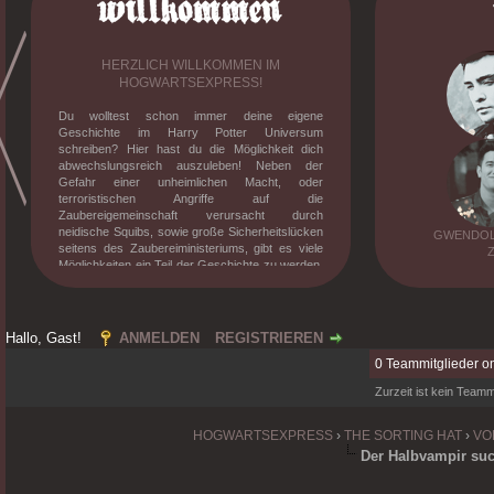
HERZLICH WILLKOMMEN IM
HOGWARTSEXPRESS!
Du wolltest schon immer deine eigene
Geschichte im Harry Potter Universum
schreiben? Hier hast du die Möglichkeit dich
abwechslungsreich auszuleben! Neben der
Gefahr einer unheimlichen Macht, oder
terroristischen Angriffe auf die
Zaubereigemeinschaft verursacht durch
neidische Squibs, sowie große Sicherheitslücken
GWENDOLY
seitens des Zaubereiministeriums, gibt es viele
Möglichkeiten ein Teil der Geschichte zu werden.
Knüpfe Freundschaften, besuche den Unterricht
mit verrückten Professoren, erlebe deine eigene
Dramen und stelle dich der verrückt gewordenen
magischen Gesellschaft. Willst du mehr
Hallo, Gast!
ANMELDEN
REGISTRIEREN
erfahren? Dann melde dich an und tauche in die
0 Teammitglieder on
mittlerweile zehnjährige Geschichte des
Hogwarts-Expresses ein!
Zurzeit ist kein Teammi
HOGWARTSEXPRESS
›
THE SORTING HAT
›
VO
Der Halbvampir suc