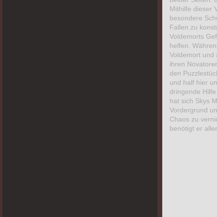
in den schweren Zeiten, die ihm dabei
Mithilfe dieser
helfen. Nicht ganz so einfach, denn die
aktuelle Welt stellt das Leben aller
besondere Schu
Menschen auf den Kopf.
Fallen zu konst
Voldemorts Gef
helfen. Währen
Voldemort und 
ihren Novatore
den Puzzlestück
und half hier 
dringende Hilfe
hat sich Skys M
Vordergrund un
Chaos zu verni
benötigt er alle