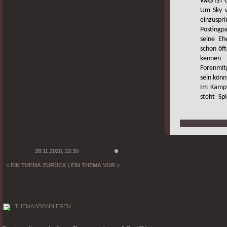
WAS IST
Um Sky w
einzus
Postingpa
seine Eh
schon öft
kenne
Forenmit
sein könn
Im Kampf
steht Sp
und hilft
Chaos zu
Richter
Splendor
Proble
28.11.2020, 22:30
bevorst
und 
«
EIN THEMA ZURÜCK
|
EIN THEMA VOR
»
Zaube
auseinan
über die 
THEMA ABONNIEREN
WAS MUS
Splendor