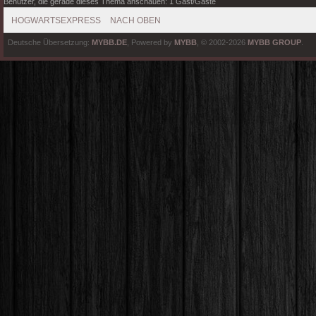
Benutzer, die gerade dieses Thema anschauen: 1 Gast/Gäste
Folglich
HOGWARTSEXPRESS
NACH OBEN
nicht Ho
Pendant 
Deutsche Übersetzung:
MYBB.DE
, Powered by
MYBB
, © 2002-2026
MYBB GROUP
.
und Zaub
amerikan
ein stolz
Sky und 
ihrer St
nach se
gezogen,
der amer
studier
hingegen
Recht. D
aufeinan
von ihr.
etwas h
schwarze
litt imme
Prestons
Staaten u
Verluste
Distan