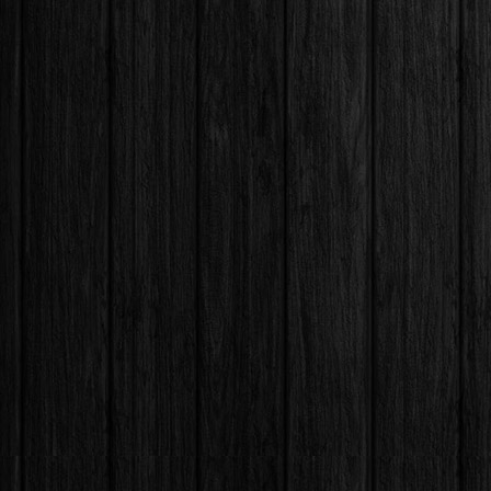
Beweggrü
sich von
Splendo
Absicht
nämlich n
ledigl
anschlie
folgte, i
wurden e
ihrer St
nicht we
ansch
(Großbrit
Mittlerw
insgesam
bereits 
einer fr
eigenes 
Killian,
Situatio
die noch
eine mag