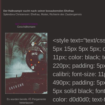
Der Halbvampir sucht nach seiner bezaubernden Ehefrau
Splendora Christensen: Ehefrau, Mutter, Richterin des Zaubergamots
SKY CHRISTENSEN
Geschäftsmann
<style text="text/c
5px 15px 5px 5px; ov
11px; color: black; t
220px; padding: 5px
calibri; font-size: 11
490px; padding: 5p
5px solid black; fo
color: d0d0d0; text-
45
Es wurden bereits
Pergamente
hinterlassen