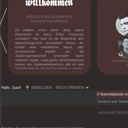
HERZLICH WILLKOMMEN IM
HOGWARTSEXPRESS!
Du wolltest schon immer deine eigene
Geschichte im Harry Potter Universum
schreiben? Hier hast du die Möglichkeit dich
abwechslungsreich auszuleben! Neben der
Gefahr einer unheimlichen Macht, oder
terroristischen Angriffe auf die
Zaubereigemeinschaft verursacht durch
neidische Squibs, sowie große Sicherheitslücken
GWENDOLY
seitens des Zaubereiministeriums, gibt es viele
Möglichkeiten ein Teil der Geschichte zu werden.
Knüpfe Freundschaften, besuche den Unterricht
mit verrückten Professoren, erlebe deine eigene
Dramen und stelle dich der verrückt gewordenen
magischen Gesellschaft. Willst du mehr
Hallo, Gast!
ANMELDEN
REGISTRIEREN
erfahren? Dann melde dich an und tauche in die
0 Teammitglieder on
mittlerweile zehnjährige Geschichte des
Hogwarts-Expresses ein!
Zurzeit ist kein Teammi
HOGWARTSEXPR