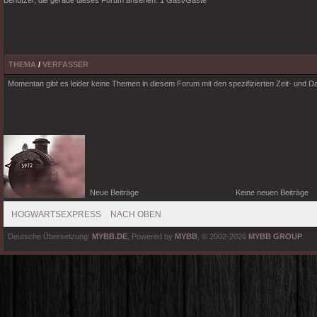
Benutzer, die gerade dieses Forum ansehen: 1 Gast/Gäste
THEMA
/
VERFASSER
Momentan gibt es leider keine Themen in diesem Forum mit den spezifizierten Zeit- und
Neue Beiträge
Keine neuen Beiträge
HOGWARTSEXPRESS
NACH OBEN
Deutsche Übersetzung:
MYBB.DE
, Powered by
MYBB
, © 2002-2026
MYBB GROUP
.