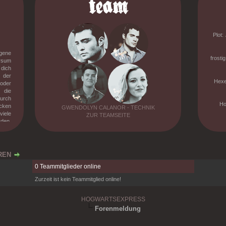
Plot:
gene
frosti
rsum
 dich
 der
Hexe
oder
die
urch
Ho
ücken
GWENDOLYN CALANOR - TECHNIK
viele
ZUR TEAMSEITE
rden.
richt
igene
denen
mehr
REN
n die
0 Teammitglieder online
 des
Zurzeit ist kein Teammitglied online!
HOGWARTSEXPRESS
Forenmeldung