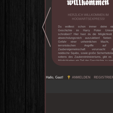
HERZLICH WILLKOMMEN IM
HOGWARTSEXPRESS!
Du wolltest schon immer deine ei
Geschichte im Harry Potter Unive
schreiben? Hier hast du die Möglichkeit
abwechslungsreich auszuleben! Neben
Gefahr einer unheimlichen Macht, 
terroristischen Angriffe auf 
Zaubereigemeinschaft verursacht d
neidische Squibs, sowie große Sicherheitsl
seitens des Zaubereiministeriums, gibt es 
Möglichkeiten ein Teil der Geschichte zu we
Knüpfe Freundschaften, besuche den Unter
mit verrückten Professoren, erlebe deine e
Dramen und stelle dich der verrückt gewor
magischen Gesellschaft. Willst du 
Hallo, Gast!
ANMELDEN
REGISTRIE
erfahren? Dann melde dich an und tauche i
mittlerweile zehnjährige Geschichte
Hogwarts-Expresses ein!