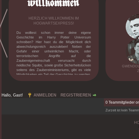
HERZLICH WILLKOMMEN IM
HOGWARTSEXPRESS!
Du wolltest schon immer deine eigene
Geschichte im Harry Potter Universum
schreiben? Hier hast du die Möglichkeit dich
abwechslungsreich auszuleben! Neben der
Gefahr einer unheimlichen Macht, oder
terroristischen Angriffe auf die
Zaubereigemeinschaft verursacht durch
neidische Squibs, sowie große Sicherheitslücken
GWENDOLY
seitens des Zaubereiministeriums, gibt es viele
Möglichkeiten ein Teil der Geschichte zu werden.
Knüpfe Freundschaften, besuche den Unterricht
mit verrückten Professoren, erlebe deine eigene
Dramen und stelle dich der verrückt gewordenen
magischen Gesellschaft. Willst du mehr
Hallo, Gast!
ANMELDEN
REGISTRIEREN
erfahren? Dann melde dich an und tauche in die
0 Teammitglieder on
mittlerweile zehnjährige Geschichte des
Hogwarts-Expresses ein!
Zurzeit ist kein Teammi
H